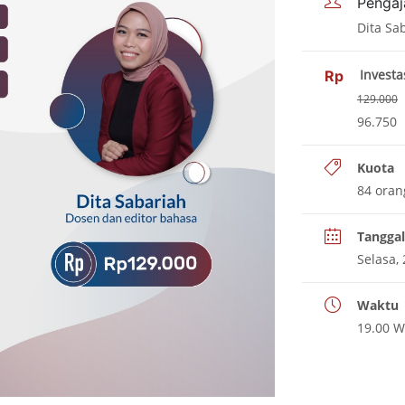
Pengaj
Dita Sa
Investa
Rp
129.000
96.750
Kuota
84
oran
Tanggal
Selasa,
Waktu
19.00
WI