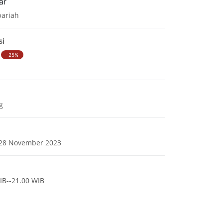
ar
bariah
si
-
25
%
g
 28 November 2023
B--
21.00
WIB